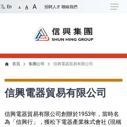
捷徑選項
A
回到首頁
跳到捷徑選項
跳到主導航選單
跳至
En
招聘人才
聯絡我們
A
A
主導航選單
主內容
首頁
集團公司
信興電器貿易有限公司
信興電器貿易有限公司
信興電器貿易有限公司創辦於1953年，當時名
為「信興行」，獲松下電器產業株式會社 (現稱