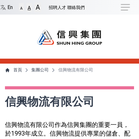
捷徑選項
A
回到首頁
跳到捷徑選項
跳到主導航選單
跳至
En
招聘人才
聯絡我們
A
A
主導航選單
主內容
首頁
集團公司
信興物流有限公司
信興物流有限公司
信興物流有限公司作為信興集團的重要一員，
於1993年成立。信興物流提供專業的儲倉、配