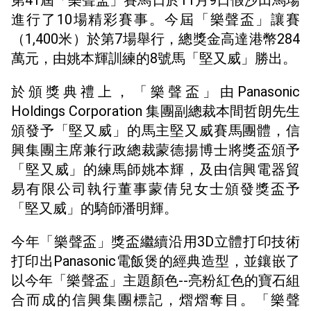
第41屆「樂聲盃」賽馬日於11月9日假沙田馬場
進行了10場精彩賽事。今屆「樂聲盃」讓賽
（1,400米）於第7場舉行，總獎金高達港幣284
萬元，由姚本輝訓練的8號馬「堅又威」勝出。
於頒獎典禮上，「樂聲盃」由Panasonic
Holdings Corporation 集團副總裁本間哲朗先生
頒發予「堅又威」的馬主堅又威賽馬團體，信
興集團主席兼行政總裁蒙德揚博士將獎盃頒予
「堅又威」的練馬師姚本輝，及由信興電器貿
易有限公司執行董事蒙倩兒女士頒發獎盃予
「堅又威」的騎師潘明輝。
今年「樂聲盃」獎盃繼續沿用3D立體打印技術
打印出Panasonic電飯煲的經典造型，並鑲嵌了
以今年「樂聲盃」主題顏色--亮粉紅色的寶石組
合而成的信興集團標記，熠熠奪目。「樂聲