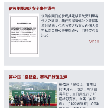
信興集團網絡安全事件通告
信興集團日前發現其電腦系統受到黑客
侵入及破壞，我們深感遺憾並立即採取
應對措施，包括向警方報案及向個人資
料私隱專員公署主動通報，同時委聘資
訊安...
4月16日
第42屆「樂聲盃」賽馬日綠茵生輝
第42屆「樂聲盃」賽馬日
於10月26日假沙田馬場圓
滿舉行，全日共進行了10
場精彩賽事。今屆「樂聲
盃」（1600米讓賽）於第6