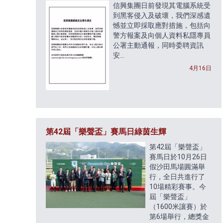
信興集團日前發現其電腦系統受
到黑客侵入及破壞，我們深感遺
憾並立即採取應對措施，包括向
警方報案及向個人資料私隱專員
公署主動通報，同時委聘資訊
安...
4月16日
第42屆「樂聲盃」賽馬日綠茵生輝
第42屆「樂聲盃」
賽馬日於10月26日
假沙田馬場圓滿舉
行，全日共進行了
及職員 (英文版)
10場精彩賽事。今
屆「樂聲盃」
（1600米讓賽）於
第6場舉行，總獎金