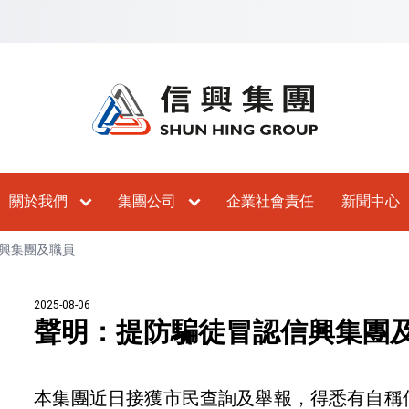
主內容
跳到頁尾
跳至網站指南
關於我們
集團公司
企業社會責任
新聞中心
興集團及職員
2025-08-06
聲明：提防騙徒冒認信興集團
本集團近日接獲市民查詢及舉報，得悉有自稱