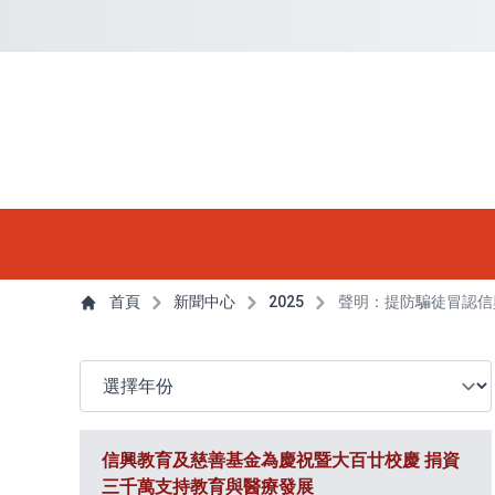
捷徑選項
回到首頁
跳到捷徑選項
跳到主導航選單
跳至
主導航選單
主內容
首頁
新聞中心
2025
聲明：提防騙徒冒認信
選擇年份
信興教育及慈善基金為慶祝暨大百廿校慶 捐資
三千萬支持教育與醫療發展