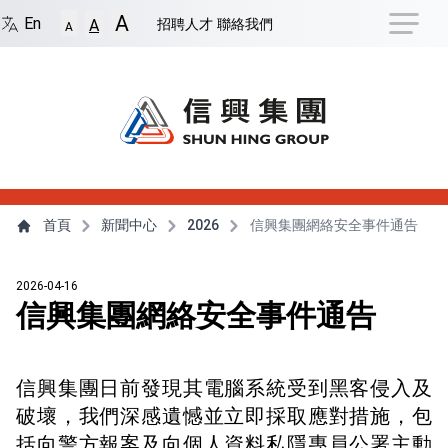
捷徑選項
A
回到首頁
跳到捷徑選項
跳到主導航選單
跳至
En
招聘人才
聯絡我們
A
A
主導航選單
主內容
首頁
新聞中心
2026
信興集團網絡安全事件通告
2026-04-16
信興集團網絡安全事件通告
信興集團日前發現其電腦系統受到黑客侵入及
破壞，我們深感遺憾並立即採取應對措施，包
括向警方報案及向個人資料私隱專員公署主動