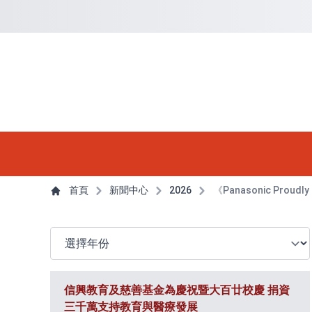
捷徑選項
回到首頁
跳到捷徑選項
跳到主導航選單
跳至
主導航選單
主內容
首頁
新聞中心
2026
《Panasonic Prou
選擇年份
信興教育及慈善基金為慶祝暨大百廿校慶 捐資
三千萬支持教育與醫療發展